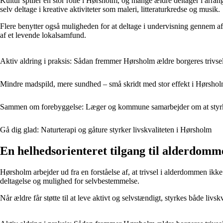
Kultur spiller en stor rolle i Hørsholm, og mange ældre deltager i arra
selv deltage i kreative aktiviteter som maleri, litteraturkredse og musik.
Flere benytter også muligheden for at deltage i undervisning gennem afte
af et levende lokalsamfund.
Aktiv aldring i praksis: Sådan fremmer Hørsholm ældre borgeres trivse
Mindre madspild, mere sundhed – små skridt med stor effekt i Hørsho
Sammen om forebyggelse: Læger og kommune samarbejder om at styr
Gå dig glad: Naturterapi og gåture styrker livskvaliteten i Hørsholm
En helhedsorienteret tilgang til alderdomm
Hørsholm arbejder ud fra en forståelse af, at trivsel i alderdommen ikk
deltagelse og mulighed for selvbestemmelse.
Når ældre får støtte til at leve aktivt og selvstændigt, styrkes både li