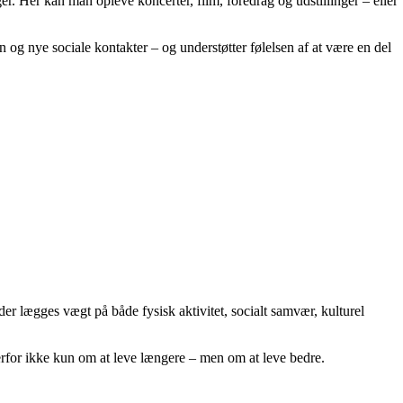
r. Her kan man opleve koncerter, film, foredrag og udstillinger – eller
 og nye sociale kontakter – og understøtter følelsen af at være en del
er lægges vægt på både fysisk aktivitet, socialt samvær, kulturel
 derfor ikke kun om at leve længere – men om at leve bedre.