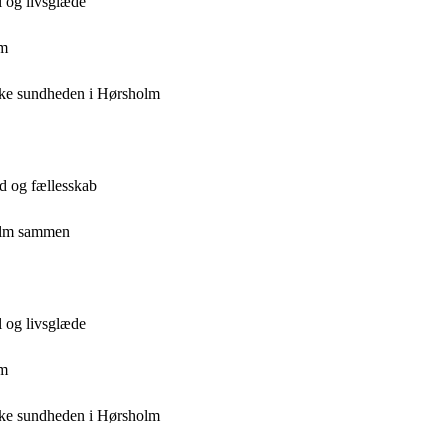
l og livsglæde
lm
ke sundheden i Hørsholm
d og fællesskab
holm sammen
l og livsglæde
lm
ke sundheden i Hørsholm