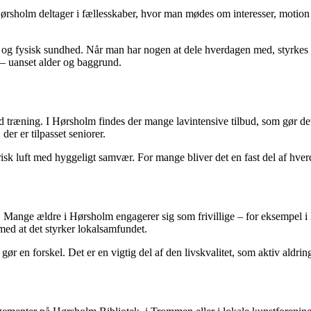
i Hørsholm deltager i fællesskaber, hvor man mødes om interesser, motion 
tal og fysisk sundhed. Når man har nogen at dele hverdagen med, styrke
– uanset alder og baggrund.
d træning. I Hørsholm findes der mange lavintensive tilbud, som gør det
er er tilpasset seniorer.
sk luft med hyggeligt samvær. For mange bliver det en fast del af hverd
. Mange ældre i Hørsholm engagerer sig som frivillige – for eksempel i
med at det styrker lokalsamfundet.
g gør en forskel. Det er en vigtig del af den livskvalitet, som aktiv aldri