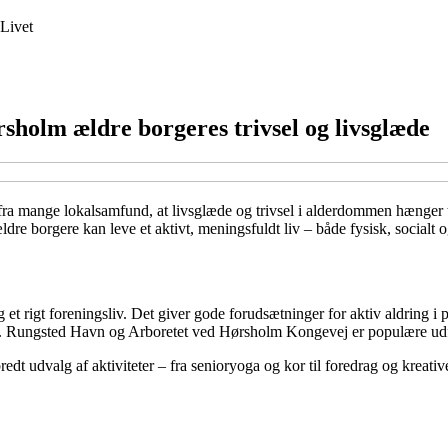
Livet
sholm ældre borgeres trivsel og livsglæde
r fra mange lokalsamfund, at livsglæde og trivsel i alderdommen hænger 
 borgere kan leve et aktivt, meningsfuldt liv – både fysisk, socialt og
et rigt foreningsliv. Det giver gode forudsætninger for aktiv aldring i
uren. Rungsted Havn og Arboretet ved Hørsholm Kongevej er populære u
bredt udvalg af aktiviteter – fra senioryoga og kor til foredrag og krea