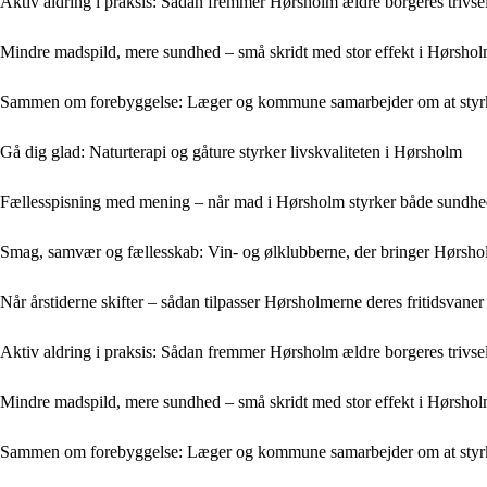
Aktiv aldring i praksis: Sådan fremmer Hørsholm ældre borgeres trivse
Mindre madspild, mere sundhed – små skridt med stor effekt i Hørsho
Sammen om forebyggelse: Læger og kommune samarbejder om at styr
Gå dig glad: Naturterapi og gåture styrker livskvaliteten i Hørsholm
Fællesspisning med mening – når mad i Hørsholm styrker både sundhe
Smag, samvær og fællesskab: Vin- og ølklubberne, der bringer Hørs
Når årstiderne skifter – sådan tilpasser Hørsholmerne deres fritidsvaner
Aktiv aldring i praksis: Sådan fremmer Hørsholm ældre borgeres trivse
Mindre madspild, mere sundhed – små skridt med stor effekt i Hørsho
Sammen om forebyggelse: Læger og kommune samarbejder om at styr