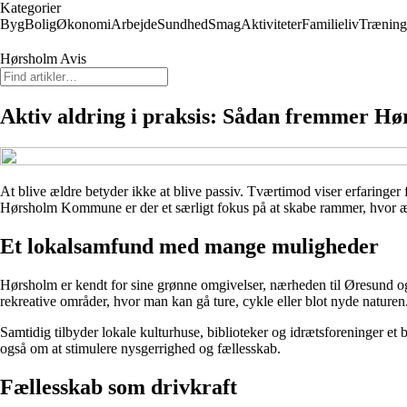
Kategorier
Byg
Bolig
Økonomi
Arbejde
Sundhed
Smag
Aktiviteter
Familieliv
Træning
Hørsholm Avis
Aktiv aldring i praksis: Sådan fremmer Hør
At blive ældre betyder ikke at blive passiv. Tværtimod viser erfaringe
Hørsholm Kommune er der et særligt fokus på at skabe rammer, hvor ældre
Et lokalsamfund med mange muligheder
Hørsholm er kendt for sine grønne omgivelser, nærheden til Øresund og 
rekreative områder, hvor man kan gå ture, cykle eller blot nyde nat
Samtidig tilbyder lokale kulturhuse, biblioteker og idrætsforeninger et 
også om at stimulere nysgerrighed og fællesskab.
Fællesskab som drivkraft