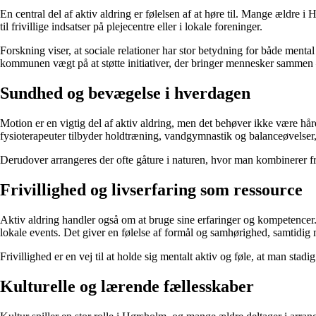
En central del af aktiv aldring er følelsen af at høre til. Mange ældre 
til frivillige indsatser på plejecentre eller i lokale foreninger.
Forskning viser, at sociale relationer har stor betydning for både men
kommunen vægt på at støtte initiativer, der bringer mennesker sammen 
Sundhed og bevægelse i hverdagen
Motion er en vigtig del af aktiv aldring, men det behøver ikke være hår
fysioterapeuter tilbyder holdtræning, vandgymnastik og balanceøvelser, d
Derudover arrangeres der ofte gåture i naturen, hvor man kombinerer fri
Frivillighed og livserfaring som ressource
Aktiv aldring handler også om at bruge sine erfaringer og kompetencer
lokale events. Det giver en følelse af formål og samhørighed, samtidig 
Frivillighed er en vej til at holde sig mentalt aktiv og føle, at man stadi
Kulturelle og lærende fællesskaber