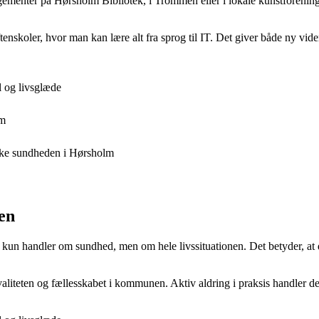
ngementer på Hørsholm Bibliotek, i Trommen eller i lokale kunstforeninge
nskoler, hvor man kan lære alt fra sprog til IT. Det giver både ny viden
l og livsglæde
lm
ke sundheden i Hørsholm
en
e kun handler om sundhed, men om hele livssituationen. Det betyder, at d
vskvaliteten og fællesskabet i kommunen. Aktiv aldring i praksis handler