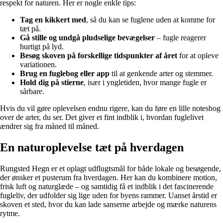
respekt for naturen. Her er nogle enkle tips:
Tag en kikkert med
, så du kan se fuglene uden at komme for
tæt på.
Gå stille og undgå pludselige bevægelser
– fugle reagerer
hurtigt på lyd.
Besøg skoven på forskellige tidspunkter af året
for at opleve
variationen.
Brug en fuglebog eller app
til at genkende arter og stemmer.
Hold dig på stierne
, især i yngletiden, hvor mange fugle er
sårbare.
Hvis du vil gøre oplevelsen endnu rigere, kan du føre en lille notesbog
over de arter, du ser. Det giver et fint indblik i, hvordan fuglelivet
ændrer sig fra måned til måned.
En naturoplevelse tæt på hverdagen
Rungsted Hegn er et oplagt udflugtsmål for både lokale og besøgende,
der ønsker et pusterum fra hverdagen. Her kan du kombinere motion,
frisk luft og naturglæde – og samtidig få et indblik i det fascinerende
fugleliv, der udfolder sig lige uden for byens rammer. Uanset årstid er
skoven et sted, hvor du kan lade sanserne arbejde og mærke naturens
rytme.