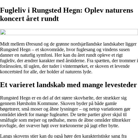
Fugleliv i Rungsted Hegn: Oplev naturens
koncert året rundt
Midt mellem Øresund og de grønne nordsjællandske landskaber ligger
Rungsted Hegn – et skovområde, hvor fuglesang og vindens susen
danner en naturlig symfoni. Her kan du året rundt opleve et rigt
fugleliv, der ændrer karakter med årstiderne. Fra spætten, der trommer i
forårssolen, til uglen, der tuder i vintermørket, er skoven et levende
koncertsted for alle, der holder af naturens lyde.
Et varieret landskab med mange levesteder
Rungsted Hegn er en del af det større skovbælte, der strækker sig
gennem Hørsholm Kommune. Skoven byder på både gamle
bøgetræer, små moser og åbne lysninger – og netop variationen gør
området ideelt for mange fuglearter. De tætte partier giver skjul til
småfugle som mejser og rødhalse, mens de åbne områder tiltrækker
rovfugle, der svæver højt over trækronerne på jagt efter bytte.
Langs skovens stier kan du også høre den karakteristiske sang fra