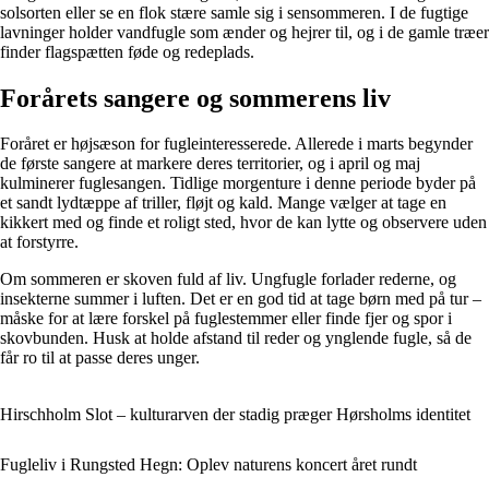
solsorten eller se en flok stære samle sig i sensommeren. I de fugtige
lavninger holder vandfugle som ænder og hejrer til, og i de gamle træer
finder flagspætten føde og redeplads.
Forårets sangere og sommerens liv
Foråret er højsæson for fugleinteresserede. Allerede i marts begynder
de første sangere at markere deres territorier, og i april og maj
kulminerer fuglesangen. Tidlige morgenture i denne periode byder på
et sandt lydtæppe af triller, fløjt og kald. Mange vælger at tage en
kikkert med og finde et roligt sted, hvor de kan lytte og observere uden
at forstyrre.
Om sommeren er skoven fuld af liv. Ungfugle forlader rederne, og
insekterne summer i luften. Det er en god tid at tage børn med på tur –
måske for at lære forskel på fuglestemmer eller finde fjer og spor i
skovbunden. Husk at holde afstand til reder og ynglende fugle, så de
får ro til at passe deres unger.
Hirschholm Slot – kulturarven der stadig præger Hørsholms identitet
Fugleliv i Rungsted Hegn: Oplev naturens koncert året rundt