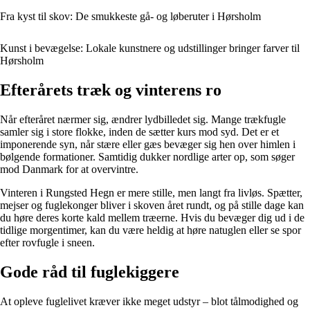
Fra kyst til skov: De smukkeste gå- og løberuter i Hørsholm
Kunst i bevægelse: Lokale kunstnere og udstillinger bringer farver til
Hørsholm
Efterårets træk og vinterens ro
Når efteråret nærmer sig, ændrer lydbilledet sig. Mange trækfugle
samler sig i store flokke, inden de sætter kurs mod syd. Det er et
imponerende syn, når stære eller gæs bevæger sig hen over himlen i
bølgende formationer. Samtidig dukker nordlige arter op, som søger
mod Danmark for at overvintre.
Vinteren i Rungsted Hegn er mere stille, men langt fra livløs. Spætter,
mejser og fuglekonger bliver i skoven året rundt, og på stille dage kan
du høre deres korte kald mellem træerne. Hvis du bevæger dig ud i de
tidlige morgentimer, kan du være heldig at høre natuglen eller se spor
efter rovfugle i sneen.
Gode råd til fuglekiggere
At opleve fuglelivet kræver ikke meget udstyr – blot tålmodighed og