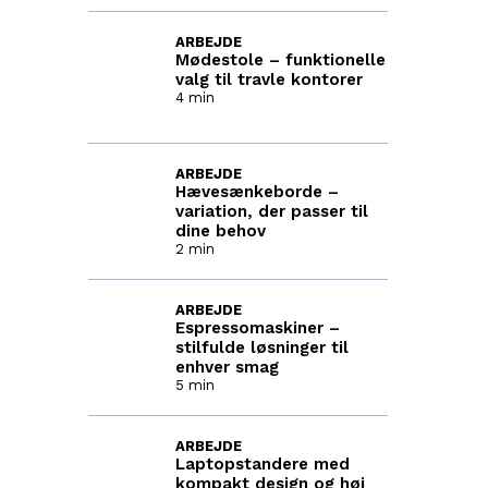
ARBEJDE
Mødestole – funktionelle
valg til travle kontorer
4 min
ARBEJDE
Hævesænkeborde –
variation, der passer til
dine behov
2 min
ARBEJDE
Espressomaskiner –
stilfulde løsninger til
enhver smag
5 min
ARBEJDE
Laptopstandere med
kompakt design og høj