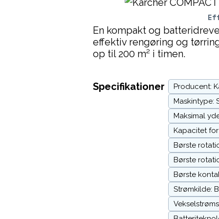
Ef
En kompakt og batteridrevet
effektiv rengøring og tørri
op til 200 m² i timen.
Specifikationer
Producent: K
Maskintype: 
Maksimal yde
Kapacitet for
Børste rotati
Børste rotat
Børste kontak
Strømkilde: B
Vekselstrøms
Batteriteknolo