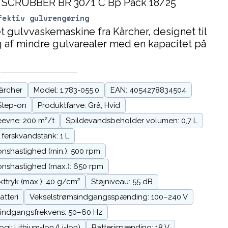
fektiv gulvrengøring
 gulvvaskemaskine fra Kärcher, designet til
ng af mindre gulvarealer med en kapacitet på
ärcher
Model: 1.783-055.0
EAN: 4054278834504
Step-on
Produktfarve: Grå, Hvid
evne: 200 m²/t
Spildevandsbeholder volumen: 0,7 L
 ferskvandstank: 1 L
onshastighed (min.): 500 rpm
ionshastighed (max.): 650 rpm
ttryk (max.): 40 g/cm²
Støjniveau: 55 dB
atteri
Vekselstrømsindgangsspænding: 100–240 V
indgangsfrekvens: 50–60 Hz
gi: Lithium-Ion (Li-Ion)
Batterispænding: 18 V