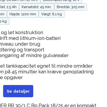
tet: 2,5 Ah
Kørselstid: 45 min.
Bredde: 305 mm
 mm
Højde: 1200 mm
Vægt: 6,1 kg
1 kg
og let konstruktion
rift med lithium-ion-batteri
jniveau under brug
tering og transport
rengøring af mindre gulvarealer
t tankkapacitet egnet til mindre områder
den på 45 minutter kan kræve genopladning
re opgaver
Se detaljer
 BR 30/1 C Bp Pack 18/25 er en kompakt