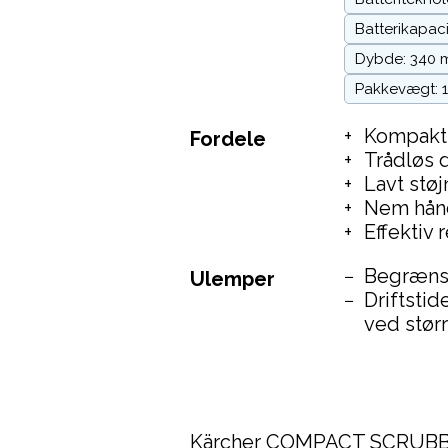
Batterikapaci
Dybde: 340
Pakkevægt: 1
Kompakt 
Fordele
Trådløs d
Lavt stø
Nem hånd
Effektiv 
Begrænse
Ulemper
Driftsti
ved stør
Kärcher COMPACT SCRUBBER